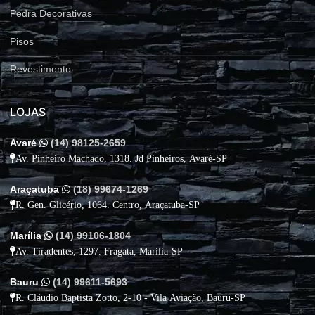
Pedra Decorativas
Pisos
Revestimento
LOJAS
Avaré
(14) 98125-2659
Av. Pinheiro Machado, 1318. Jd Pinheiros, Avaré-SP
Araçatuba
(18) 99674-1269
R. Gen. Glicério, 1064. Centro, Araçatuba-SP
Marília
(14) 99106-1804
Av. Tiradentes, 1297. Fragata, Marília-SP
Bauru
(14) 99611-5693
R. Cláudio Baptista Zotto, 2-10 - Vila Aviação, Bauru-SP