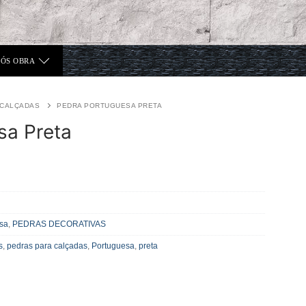
PÓS OBRA
CALÇADAS
PEDRA PORTUGUESA PRETA
sa Preta
sa
,
PEDRAS DECORATIVAS
s
,
pedras para calçadas
,
Portuguesa
,
preta