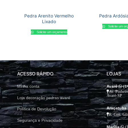
Pedra Arenito Vermelho
Pedra Ardósi
Lixado
Solicite um o
Solicite um orçamento
ACESSO RÁPIDO
LOJAS
Minha conta
Avaré
(1
Av. Pinheir
Avaré-SP
Loja decoração pedras avaré
Araçatuba
Política de Devolução
R. Gen. Gli
Segurança e Privacidade
Marília
(