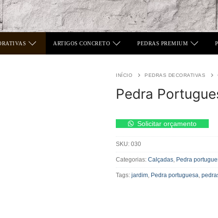
ORATIVAS
ARTIGOS CONCRETO
PEDRAS PREMIUM
INÍCIO
PEDRAS DECORATIVAS
Pedra Portugue
Pedra
Solicitar orçamento
Portuguesa
Preta
SKU:
030
quantidade
Categorias:
Calçadas
,
Pedra portugue
Tags:
jardim
,
Pedra portuguesa
,
pedra