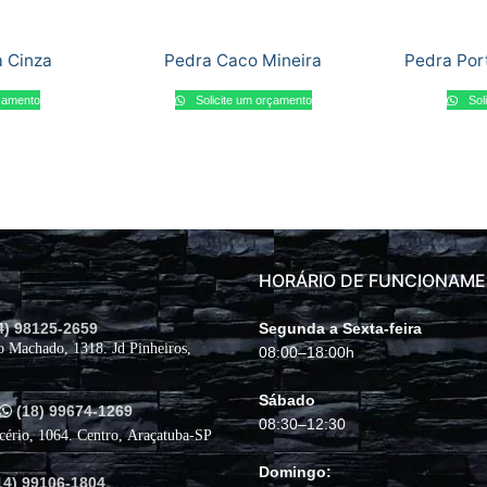
a Cinza
Pedra Caco Mineira
Pedra Por
rçamento
Solicite um orçamento
Sol
HORÁRIO DE FUNCIONAM
4) 98125-2659
Segunda a Sexta-feira
o Machado, 1318. Jd Pinheiros,
08:00–18:00h
Sábado
(18) 99674-1269
08:30–12:30
cério, 1064. Centro, Araçatuba-SP
Domingo:
14) 99106-1804