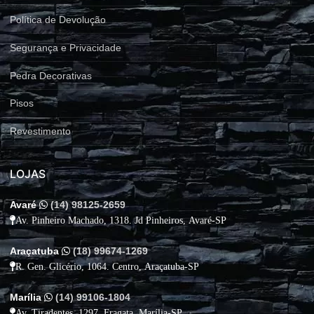
Política de Devolução
Segurança e Privacidade
Pedra Decorativas
Pisos
Revestimento
LOJAS
Avaré
(14) 98125-2659
Av. Pinheiro Machado, 1318. Jd Pinheiros, Avaré-SP
Araçatuba
(18) 99674-1269
R. Gen. Glicério, 1064. Centro, Araçatuba-SP
Marília
(14) 99106-1804
Av. Tiradentes, 1297. Fragata, Marília-SP