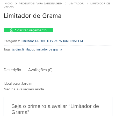
INÍCIO
PRODUTOS PARA JARDINAGEM
LIMITADOR
LIMITADOR DE
GRAMA
Limitador de Grama
Limitador
Solicitar orçamento
de
Grama
Categorias:
Limitador
,
PRODUTOS PARA JARDINAGEM
quantidade
Tags:
jardim
,
limitador
,
limitador de grama
Descrição
Avaliações (0)
Ideal para Jardim
Não há avaliações ainda.
Seja o primeiro a avaliar “Limitador de
Grama”