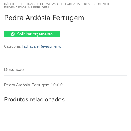
INÍCIO
PEDRAS DECORATIVAS
FACHADA E REVESTIMENTO
PEDRA ARDÓSIA FERRUGEM
Pedra Ardósia Ferrugem
Pedra
Solicitar orçamento
Ardósia
Ferrugem
Categoria:
Fachada e Revestimento
quantidade
Descrição
Pedra Ardósia Ferrugem 10×10
Produtos relacionados