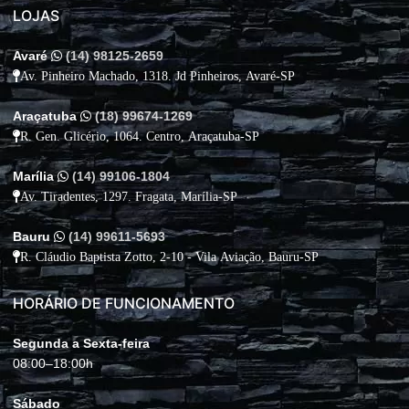
LOJAS
Avaré
(14) 98125-2659
Av. Pinheiro Machado, 1318. Jd Pinheiros, Avaré-SP
Araçatuba
(18) 99674-1269
R. Gen. Glicério, 1064. Centro, Araçatuba-SP
Marília
(14) 99106-1804
Av. Tiradentes, 1297. Fragata, Marília-SP
Bauru
(14) 99611-5693
R. Cláudio Baptista Zotto, 2-10 - Vila Aviação, Bauru-SP
HORÁRIO DE FUNCIONAMENTO
Segunda a Sexta-feira
08:00–18:00h
Sábado