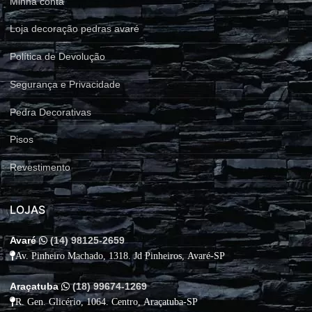
Minha conta
Loja decoração pedras avaré
Política de Devolução
Segurança e Privacidade
Pedra Decorativas
Pisos
Revestimento
LOJAS
Avaré
(14) 98125-2659
Av. Pinheiro Machado, 1318. Jd Pinheiros, Avaré-SP
Araçatuba
(18) 99674-1269
R. Gen. Glicério, 1064. Centro, Araçatuba-SP