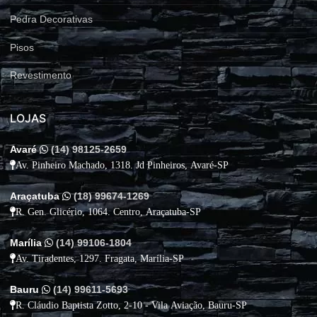
Pedra Decorativas
Pisos
Revestimento
LOJAS
Avaré
(14) 98125-2659
Av. Pinheiro Machado, 1318. Jd Pinheiros, Avaré-SP
Araçatuba
(18) 99674-1269
R. Gen. Glicério, 1064. Centro, Araçatuba-SP
Marília
(14) 99106-1804
Av. Tiradentes, 1297. Fragata, Marília-SP
Bauru
(14) 99611-5693
R. Cláudio Baptista Zotto, 2-10 - Vila Aviação, Bauru-SP