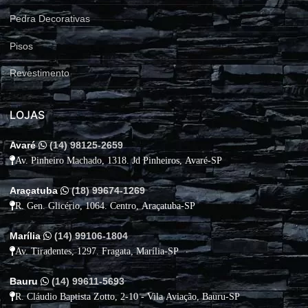
Pedra Decorativas
Pisos
Revestimento
LOJAS
Avaré
(14) 98125-2659
Av. Pinheiro Machado, 1318. Jd Pinheiros, Avaré-SP
Araçatuba
(18) 99674-1269
R. Gen. Glicério, 1064. Centro, Araçatuba-SP
Marília
(14) 99106-1804
Av. Tiradentes, 1297. Fragata, Marília-SP
Bauru
(14) 99611-5693
R. Cláudio Baptista Zotto, 2-10 - Vila Aviação, Bauru-SP